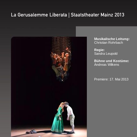
Musikalische Leitung:
Christian Rohrbach
Regie:
Sandra Leupold
Bühne und Kostüme:
Andreas Wilkens
Premiere: 17. Mai 2013