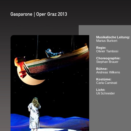
Musikalische Leitung:
Marius Burkert
Regie:
Olivier Tambosi
Choreographie:
Stephan Brauer
Bühne:
Andreas Wilkens
Kostüme:
Carla Caminati
Licht:
Uli Schneider