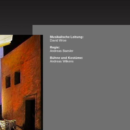
Musikalische Leitung:
David Wroe
Regie:
Andreas Baesler
Bühne und Kostüme:
Andreas Wilkens